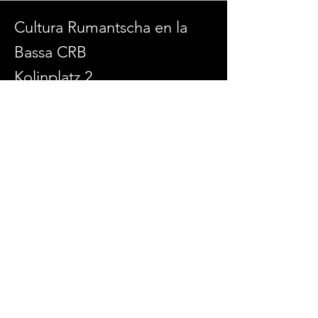
Cultura Rumantscha en la
Bassa CRB
Kolinplatz 2
6300 Zug
admin@culturaenlabassa.ch
SOCIAL MEDIA
© 2026 Cultura Rumantscha en la Bassa
Erstellt mit
Wix.com