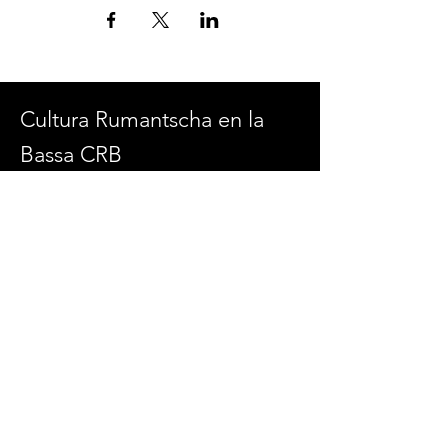
Cultura Rumantscha en la
Bassa CRB
Kolinplatz 2
6300 Zug
admin@culturaenlabassa.ch
SOCIAL MEDIA