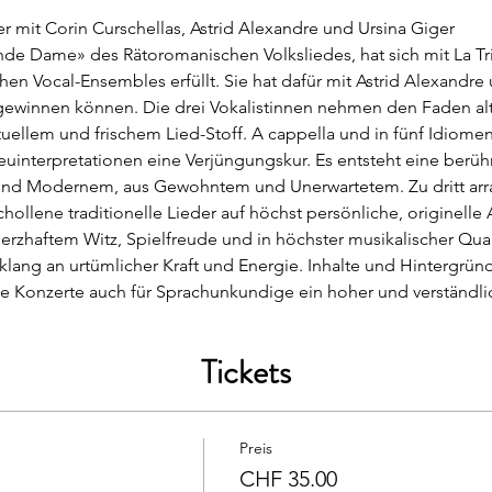
der mit Corin Curschellas, Astrid Alexandre und Ursina Giger
ande Dame» des Rätoromanischen Volksliedes, hat sich mit La T
n Vocal-Ensembles erfüllt. Sie hat dafür mit Astrid Alexandre 
ewinnen können. Die drei Vokalistinnen nehmen den Faden alt
uellem und frischem Lied-Stoff. A cappella und in fünf Idiomen 
uinterpretationen eine Verjüngungskur. Es entsteht eine berü
d Modernem, aus Gewohntem und Unerwartetem. Zu dritt arran
schollene traditionelle Lieder auf höchst persönliche, originelle
 herzhaftem Witz, Spielfreude und in höchster musikalischer Qua
klang an urtümlicher Kraft und Energie. Inhalte und Hintergrün
die Konzerte auch für Sprachunkundige ein hoher und verständl
Tickets
Preis
CHF 35.00