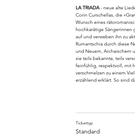
LA TRIADA
 - neue alte Lie
Corin Curschellas, die «Gr
Wunsch eines rätoromanische
hochkarätige Sängerinnen g
auf und verweben ihn zu akt
Rumantschia durch diese Ne
und Neuem, Archaischem un
sie teils bekannte, teils ver
feinfühlig, respektvoll, mit
verschmelzen zu einem Viel
erzählend erklärt. So sind 
Tickettyp
Standard