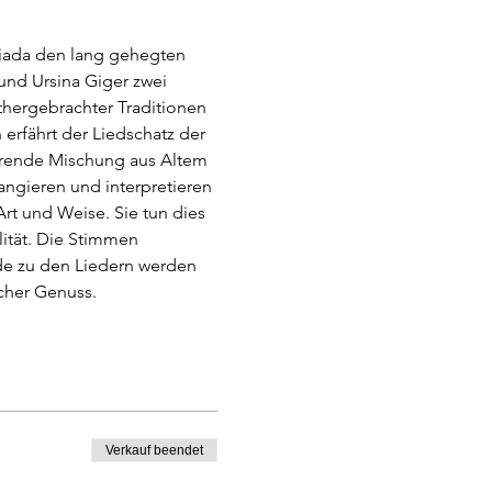
riada den lang gehegten 
und Ursina Giger zwei 
hergebrachter Traditionen 
erfährt der Liedschatz der 
hrende Mischung aus Altem 
gieren und interpretieren 
 Art und Weise. Sie tun dies 
lität. Die Stimmen 
de zu den Liedern werden 
icher Genuss.
Verkauf beendet