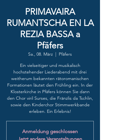
PRIMAVAIRA
RUMANTSCHA EN LA
REZIA BASSA a
Pfäfers
Sa., 08. März
  |  
Pfäfers
Ein vielseitiger und musikalisch
hochstehender Liederabend mit drei
weitherum bekannten rätoromanischen
Formationen läutet den Frühling ein. In der
Klosterkirche in Pfäfers können Sie dann
den Chor viril Surses, die Fränzlis da Tschlin,
sowie den Kinderchor Stimmwerkbande
Anmeldung geschlossen
Jetzt andere Veranstaltungen