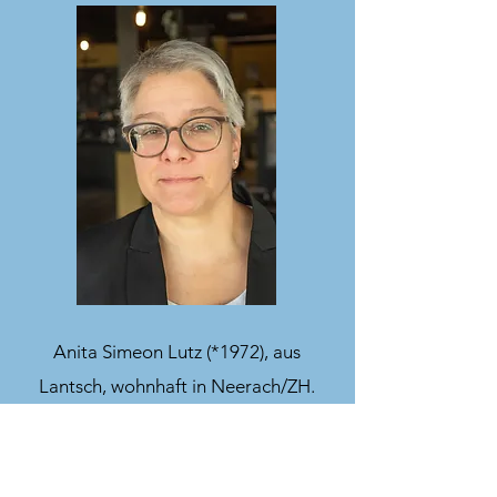
Anita Simeon Lutz (*1972), aus
Lantsch, wohnhaft in Neerach/ZH.
Diplomierte Architektin. War über 10
Jahre Chefredakteurin von «Das
ideale Heim» und ist bei Samariter