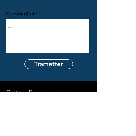
Commentari
Trametter
Cultura Rumantscha en la
Bassa CRB
Kolinplatz 2
6300 Zug
admin@culturaenlabassa.ch