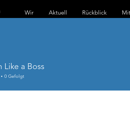
Wir
Aktuell
Rückblick
Mit
 Like a Boss
0
Gefolgt