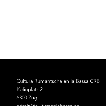
Cultura Rumantscha en la Bassa CRB
Kolinplatz 2
6300 Zug
admin@culturaenlabassa.ch