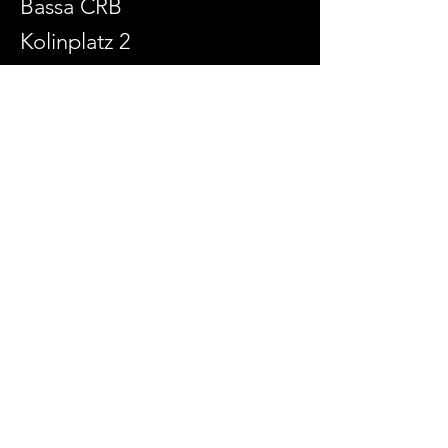
Bassa CRB
Kolinplatz 2
6300 Zug
admin@culturaenlabassa.ch
SOCIAL MEDIA
© 2026 Cultura Rumantscha en la Bassa
Erstellt mit
Wix.com