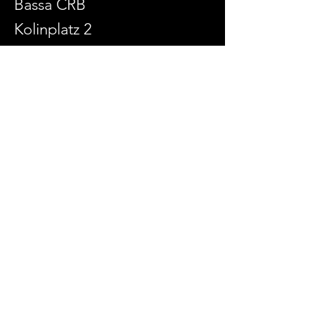
Bassa CRB
Kolinplatz 2
6300 Zug
admin@culturaenlabassa.ch
SOCIAL MEDIA
© 2026 Cultura Rumantscha en la Bassa
Erstellt mit
Wix.com