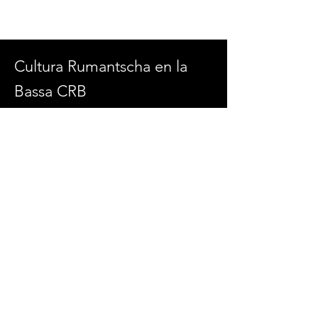
Cultura Rumantscha en la
Bassa CRB
Kolinplatz 2
6300 Zug
admin@culturaenlabassa.ch
SOCIAL MEDIA