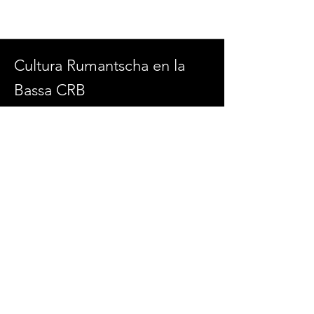
Cultura Rumantscha en la
Bassa CRB
Kolinplatz 2
6300 Zug
admin@culturaenlabassa.ch
SOCIAL MEDIA