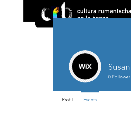
Susan
0
Follower
Profil
Events