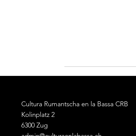
Cultura Rumantscha en la Bassa CRB
Kolinplatz 2
6300 Zug
admin@culturaenlabassa.ch