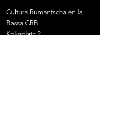
Cultura Rumantscha en la
Bassa CRB
Kolinplatz 2
6300 Zug
admin@culturaenlabassa.ch
SOCIAL MEDIA
© 2026 Cultura Rumantscha en la Bassa
Erstellt mit
Wix.com