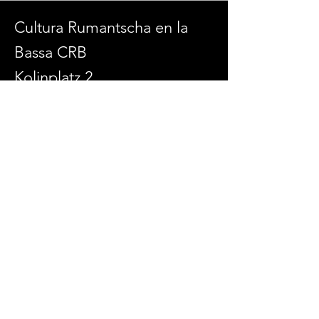
Cultura Rumantscha en la
Bassa CRB
Kolinplatz 2
6300 Zug
admin@culturaenlabassa.ch
SOCIAL MEDIA
© 2026 Cultura Rumantscha en la Bassa
Erstellt mit
Wix.com