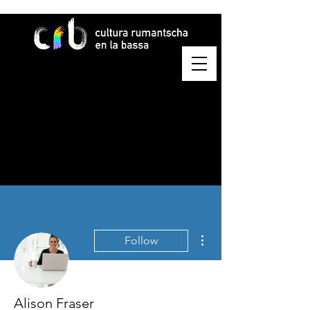
More actions
Follow
Alison Fraser