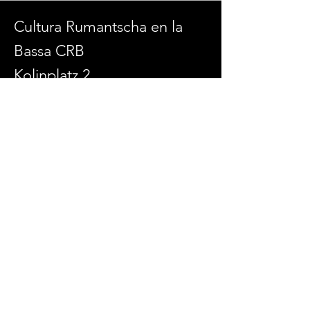
Cultura Rumantscha en la
Bassa CRB
Kolinplatz 2
6300 Zug
admin@culturaenlabassa.ch
SOCIAL MEDIA
© 2026 Cultura Rumantscha en la Bassa
Erstellt mit
Wix.com